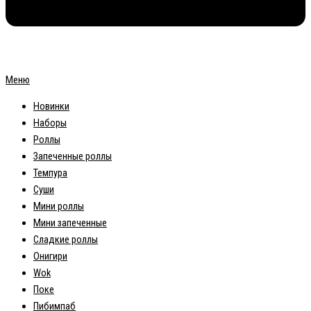
Меню
Новинки
Наборы
Роллы
Запеченные роллы
Темпура
Суши
Мини роллы
Мини запеченные
Сладкие роллы
Онигири
Wok
Поке
Пибимпаб