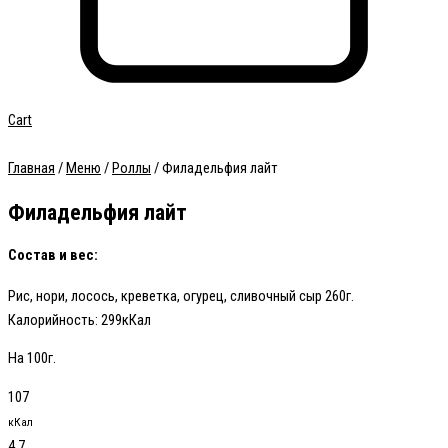
Cart
Главная
/
Меню
/
Роллы
/ Филадельфия лайт
Филадельфия лайт
Состав и вес:
Рис, нори, лосось, креветка, огурец, сливочный сыр 260г.
Калорийность:
299кКал
На 100г.
107
кКал
4.7