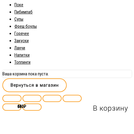
Поке
Пибимпаб
Супы
Фреш боулы
Горячее
Закуски
Ланчи
Напитки
Топпинги
Ваша корзина пока пуста.
Вернуться в магазин
640
510
410
580
₽
₽
₽
₽
В корзину
В корзину
В корзину
В корзину