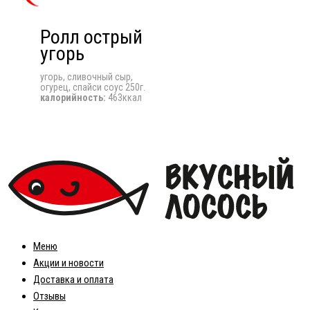
Ролл острый
угорь
угорь, сливочный сыр,
огурец, спайси соус 250г.
калорийность:
463ккал
Меню
Акции и новости
Доставка и оплата
Отзывы