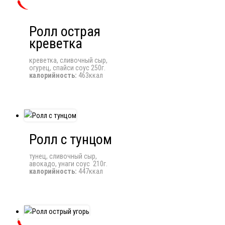
Ролл острая
креветка
креветка, сливочный сыр,
огурец, спайси соус 250г.
калорийность:
463ккал
Ролл с тунцом
тунец, сливочный сыр,
авокадо, унаги соус 210г.
калорийность:
447ккал