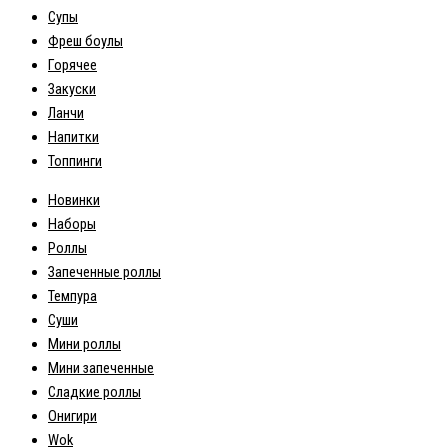
Супы
Фреш боулы
Горячее
Закуски
Ланчи
Напитки
Топпинги
Новинки
Наборы
Роллы
Запеченные роллы
Темпура
Суши
Мини роллы
Мини запеченные
Сладкие роллы
Онигири
Wok