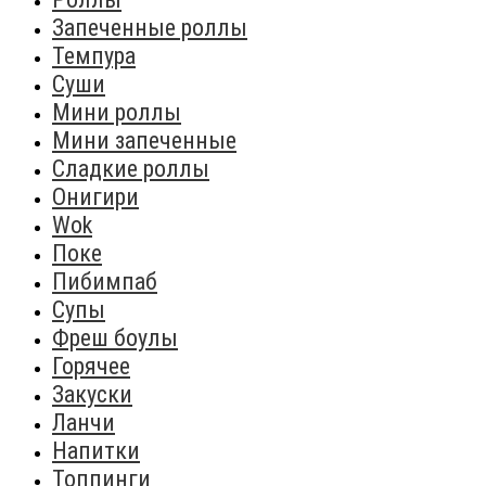
Запеченные роллы
Темпура
Суши
Мини роллы
Мини запеченные
Сладкие роллы
Онигири
Wok
Поке
Пибимпаб
Супы
Фреш боулы
Горячее
Закуски
Ланчи
Напитки
Топпинги