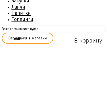
Закуски
Ланчи
Напитки
Топпинги
Ваша корзина пока пуста.
Вернуться в магазин
510
490
₽
₽
В корзину
В корзину