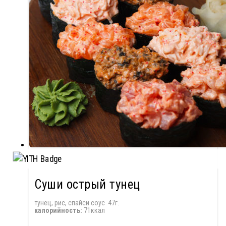
Суши острый тунец
тунец, рис, спайси соус 47г.
калорийность:
71ккал