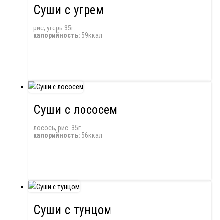
Суши с угрем
рис, угорь 35г.
калорийность:
59ккал
Суши с лососем
лосось, рис 35г.
калорийность:
56ккал
Суши с тунцом