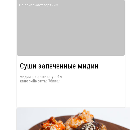
не приезжает горячим
Суши запеченные мидии
мидии, рис, яки соус 47г.
калорийность:
76ккал