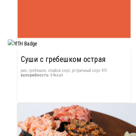
Суши с гребешком острая
рис, гребешок, спайси соус, устричный соус 47г.
калорийность:
64ккал