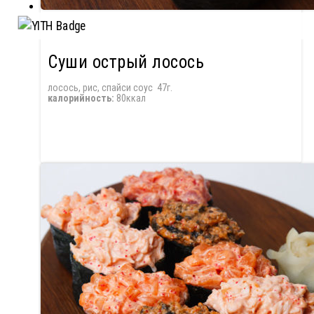
Суши острый лосось
лосось, рис, спайси соус 47г.
калорийность:
80ккал