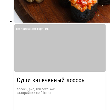
не приезжает горячим
Суши запеченный лосось
лосось, рис, яки соус 47г.
калорийность:
91ккал