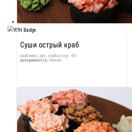
Суши острый краб
краб микс, рис, спайси соус 47г.
калорийность:
69ккал