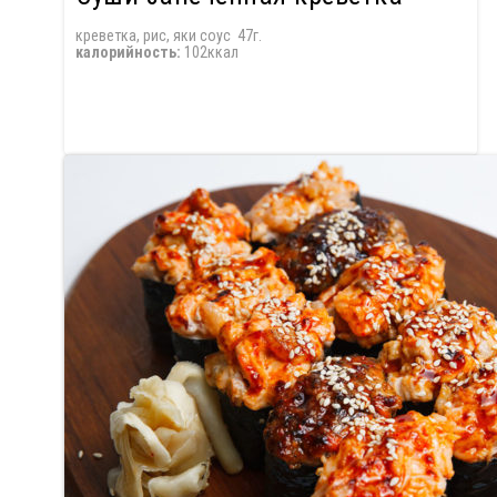
креветка, рис, яки соус 47г.
калорийность:
102ккал