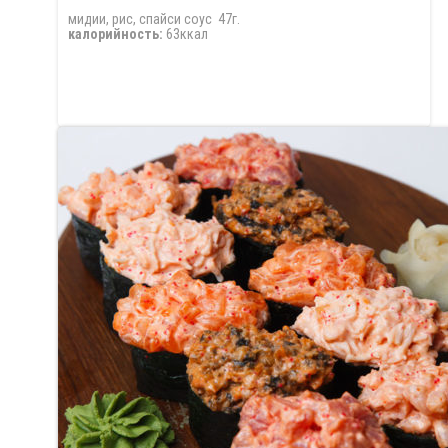
мидии, рис, спайси соус 47г.
калорийность:
63ккал