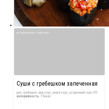
не приезжает горячим
Суши с гребешком запеченная
рис, гребешок, яки соус, унаги соус, устричный соус 47г.
калорийность:
77ккал