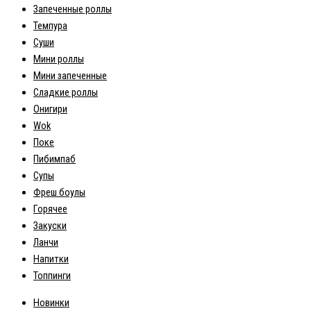
Запеченные роллы
Темпура
Суши
Мини роллы
Мини запеченные
Сладкие роллы
Онигири
Wok
Поке
Пибимпаб
Супы
Фреш боулы
Горячее
Закуски
Ланчи
Напитки
Топпинги
Новинки