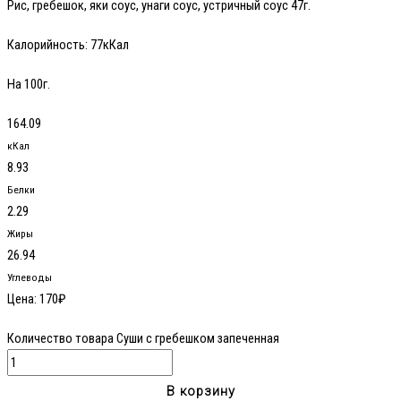
Рис, гребешок, яки соус, унаги соус, устричный соус 47г.
Калорийность:
77кКал
На 100г.
164.09
кКал
8.93
Белки
2.29
Жиры
26.94
Углеводы
Цена:
170
₽
Количество товара Суши с гребешком запеченная
В корзину