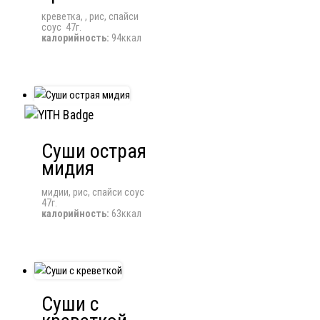
креветка, , рис, спайси
соус 47г.
калорийность:
94ккал
Суши острая
мидия
мидии, рис, спайси соус
47г.
калорийность:
63ккал
Суши с