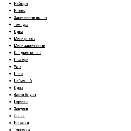
Наборы
Роллы
Запеченные роллы
Темпура
Суши
Мини роллы
Мини запеченные
Сладкие роллы
Онигири
Wok
Поке
Пибимпаб
Супы
Фреш боулы
Горячее
Закуски
Ланчи
Напитки
Топпинги