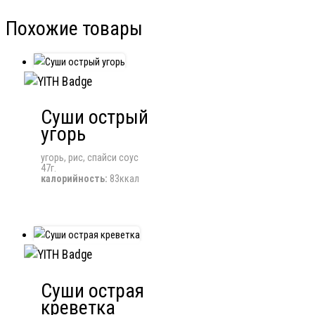
Похожие товары
Суши острый
угорь
угорь, рис, спайси соус
47г.
калорийность:
83ккал
Суши острая
креветка