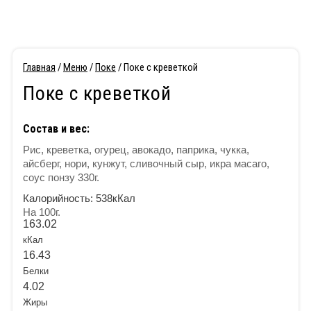
Главная
/
Меню
/
Поке
/ Поке с креветкой
Поке с креветкой
Состав и вес:
Рис, креветка, огурец, авокадо, паприка, чукка,
айсберг, нори, кунжут, сливочный сыр, икра масаго,
соус понзу 330г.
Калорийность:
538кКал
На 100г.
163.02
кКал
16.43
Белки
4.02
Жиры