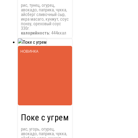
рис, тунец, огурец,
авокадо, паприка, чукка,
айсберг сливочный сыр,
икра масаго, кунжут, соус
понзу, ореховый соус
330г.
калорийность:
444ккал
НОВИНКА
Поке с угрем
рис, угорь, огурец,
авокадо, паприка, чукка,