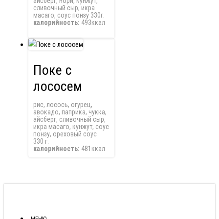
айсберг, нори, кунжут,
сливочный сыр, икра
масаго, соус понзу 330г.
калорийность:
493ккал
Поке с
лососем
рис, лосось, огурец,
авокадо, паприка, чукка,
айсберг, сливочный сыр,
икра масаго, кунжут, соус
понзу, ореховый соус
330 г.
калорийность:
481ккал
МЕНЮ