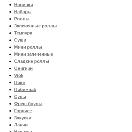
Новинки
Наборы
Роллы
Запеченные роллы
Темпура
Суши
Мини роллы
Мини запеченные
Сладкие роллы
Онигири
Wok
Поке
Пибимпаб
Супы
Фреш боулы
Горячее
Закуски
Ланчи
Напитки