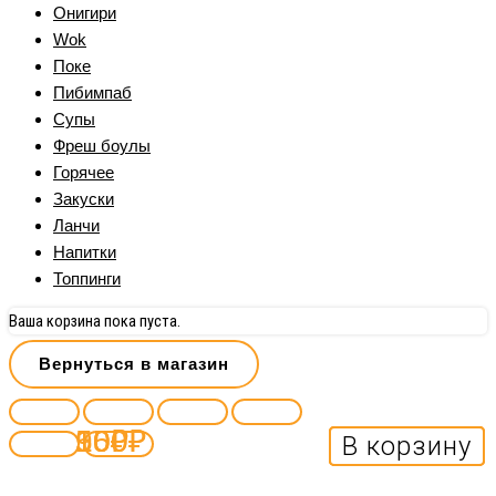
Онигири
Wok
Поке
Пибимпаб
Супы
Фреш боулы
Горячее
Закуски
Ланчи
Напитки
Топпинги
Ваша корзина пока пуста.
Вернуться в магазин
90
50
150
100
₽
₽
₽
₽
В корзину
В корзину
В корзину
В корзину