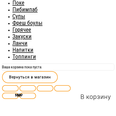
Поке
Пибимпаб
Супы
Фреш боулы
Горячее
Закуски
Ланчи
Напитки
Топпинги
Ваша корзина пока пуста.
Вернуться в магазин
100
90
150
110
₽
₽
₽
₽
В корзину
В корзину
В корзину
В корзину