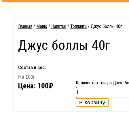
Главная
/
Меню
/
Напитки
/
Топпинги
/ Джус боллы 40г
Джус боллы 40г
Состав и вес:
На 100г.
Количество товара Джус б
Цена:
100
₽
В корзину