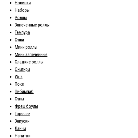
Новинки
Наборы
Роллы
Запеченные роллы
Темпура
Суши
Мини роллы
Мини запеченные
Сладкие роллы
Онигири
Wok
Поке
Пибимпаб
Супы
Фреш боулы
Горячее
Закуски
Ланчи
Напитки