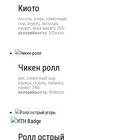
Киото
лосось, угорь, сливочный
сыр, огурец, авокадо,
кунжут, икра масаго 250г.
калорийность:
525ккал
Чикен ролл
рис, сливочный сыр,
курица, огурец, паприка,
кунжут 240г.
калорийность:
454ккал
Ролл острый