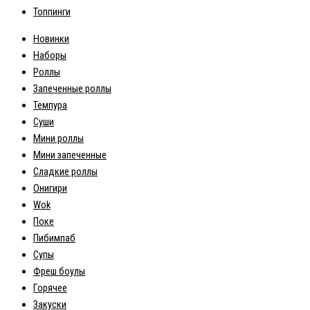
Топпинги
Новинки
Наборы
Роллы
Запеченные роллы
Темпура
Суши
Мини роллы
Мини запеченные
Сладкие роллы
Онигири
Wok
Поке
Пибимпаб
Супы
Фреш боулы
Горячее
Закуски