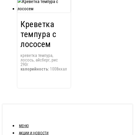
Креветка
темпура с
лососем
креветка темпура,
лосось, айсберг, рис
290г.
калорийность:
1008ккал
МЕНЮ
АКЦИИ И НОВОСТИ