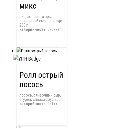
микс
рис, лосось, угорь,
сливочный сыр, авокадо
260 г.
калорийность:
526ккал
Ролл острый
лосось
лосось, сливочный сыр,
огурец, спайси соус 250г.
калорийность:
451ккал