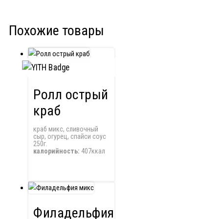
Похожие товары
Ролл острый
краб
краб микс, сливочный
сыр, огурец, спайси соус
250г.
калорийность:
407ккал
Филадельфия