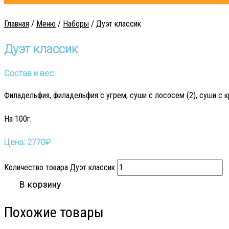
Главная
/
Меню
/
Наборы
/ Дуэт классик
Дуэт классик
Состав и вес:
Филадельфия, филадельфия с угрем, суши с лососем (2), суши с кра
На 100г.
Цена:
2770
₽
Количество товара Дуэт классик
В корзину
Похожие товары