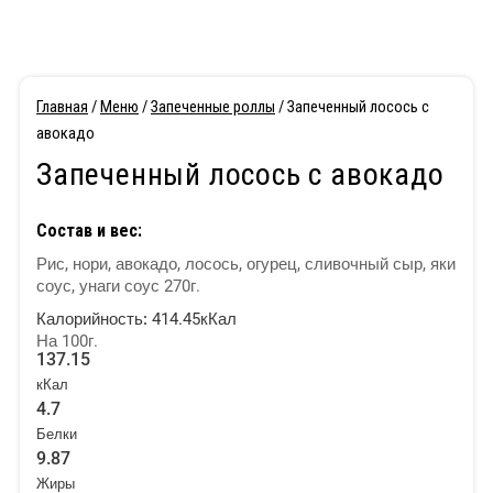
Главная
/
Меню
/
Запеченные роллы
/ Запеченный лосось с
авокадо
Запеченный лосось с авокадо
Состав и вес:
Рис, нори, авокадо, лосось, огурец, сливочный сыр, яки
соус, унаги соус 270г.
Калорийность:
414.45кКал
На 100г.
137.15
кКал
4.7
Белки
9.87
Жиры