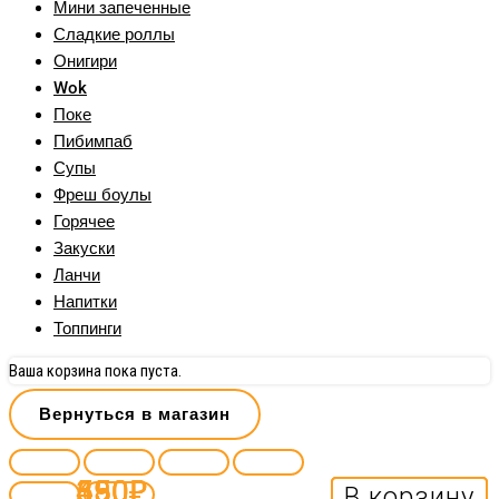
Мини запеченные
Сладкие роллы
Онигири
Wok
Поке
Пибимпаб
Супы
Фреш боулы
Горячее
Закуски
Ланчи
Напитки
Топпинги
Ваша корзина пока пуста.
Вернуться в магазин
580
650
450
390
₽
₽
₽
₽
В корзину
В корзину
В корзину
В корзину