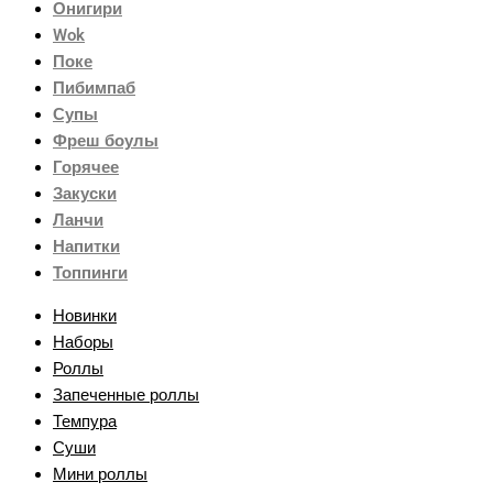
Онигири
Wok
Поке
Пибимпаб
Супы
Фреш боулы
Горячее
Закуски
Ланчи
Напитки
Топпинги
Новинки
Наборы
Роллы
Запеченные роллы
Темпура
Суши
Мини роллы