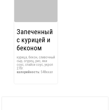
Запеченный
с курицей и
беконом
курица, бекон, сливочный
сыр, огурец, рис, яки
соус, спайси соус, укроп
270г.
калорийность:
548ккал