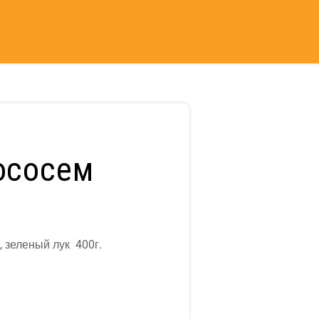
ососем
, зеленый лук 400г.