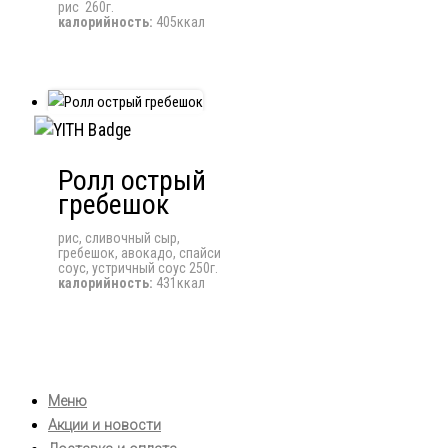
рис 260г.
калорийность:
405ккал
Ролл острый
гребешок
рис, сливочный сыр,
гребешок, авокадо, спайси
соус, устричный соус 250г.
калорийность:
431ккал
Меню
Акции и новости