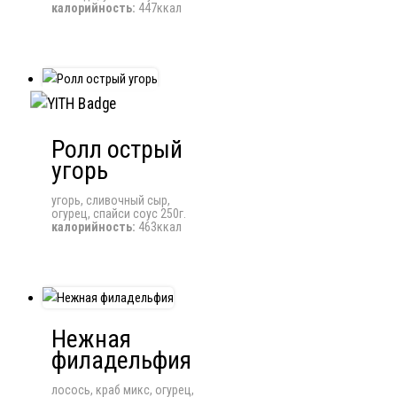
калорийность:
447ккал
Ролл острый
угорь
угорь, сливочный сыр,
огурец, спайси соус 250г.
калорийность:
463ккал
Нежная
филадельфия
лосось, краб микс, огурец,