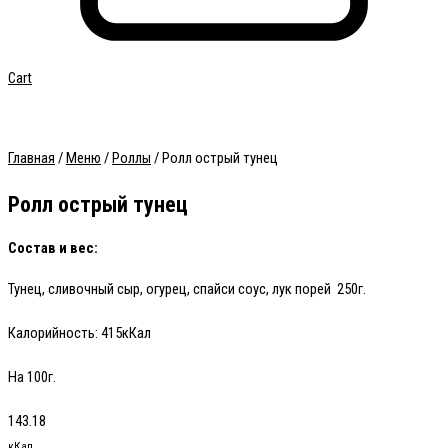
Cart
Главная
/
Меню
/
Роллы
/ Ролл острый тунец
Ролл острый тунец
Состав и вес:
Тунец, сливочный сыр, огурец, спайси соус, лук порей 250г.
Калорийность:
415кКал
На 100г.
143.18
кКал