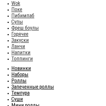
Wok
Поке
Пибимпаб
Супы
Фреш боулы
Горячее
Закуски
Ланчи
Напитки
Топпинги
Новинки
Наборы
Роллы
Запеченные роллы
Темпура
Суши
Мини роллы