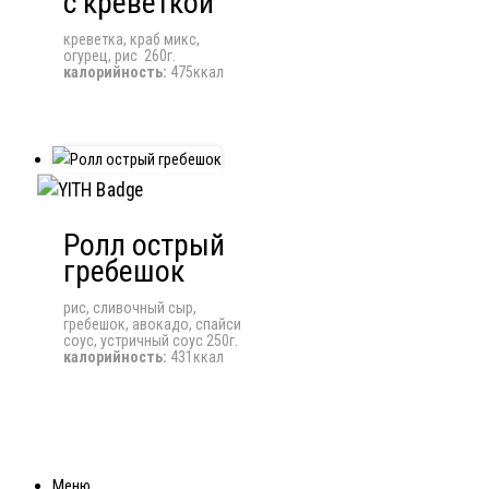
с креветкой
креветка, краб микс,
огурец, рис 260г.
калорийность:
475ккал
Ролл острый
гребешок
рис, сливочный сыр,
гребешок, авокадо, спайси
соус, устричный соус 250г.
калорийность:
431ккал
Меню