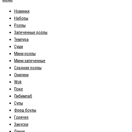
Новинки
Наборы
Роллы
Запеченные роллы
Темпура
Суши
Мини роллы
Мини запеченные
Сладкие роллы
Онигири
Wok
Поке
Пибимпаб
Супы
Фреш боулы
Горячее
Закуски
Ланчи