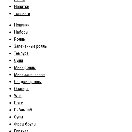
Напитки
Топпинги
Новинки
Наборы
Роллы
Запеченные роллы
Темпура
Суши
Мини роллы
Мини запеченные
Сладкие роллы
Онигири
Wok
Поке
Пибимпаб
Супы
Фреш боулы
Горячее