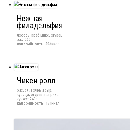
Нежная
филадельфия
лосось, краб микс, огурец,
рис 260г.
калорийность:
405ккал
Чикен ролл
рис, сливочный сыр,
курица, огурец, паприка,
кунжут 240г.
калорийность:
454ккал