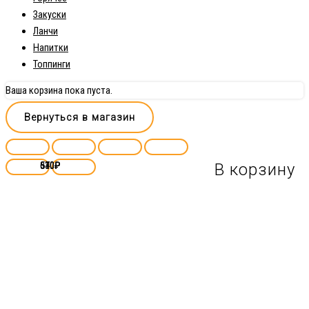
Закуски
Ланчи
Напитки
Топпинги
Ваша корзина пока пуста.
Вернуться в магазин
630
370
610
540
₽
₽
₽
₽
В корзину
В корзину
В корзину
В корзину