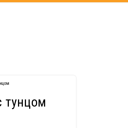
унцом
с тунцом