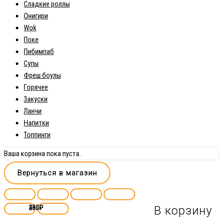
Сладкие роллы
Онигири
Wok
Поке
Пибимпаб
Супы
Фреш боулы
Горячее
Закуски
Ланчи
Напитки
Топпинги
Ваша корзина пока пуста.
Вернуться в магазин
380
360
400
290
₽
₽
₽
₽
В корзину
В корзину
В корзину
В корзину