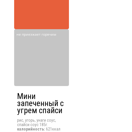
не приезжает горячим
Мини
запеченный с
угрем спайси
рис, угорь, унаги соус,
спайси соус 185г.
калорийность:
621ккал