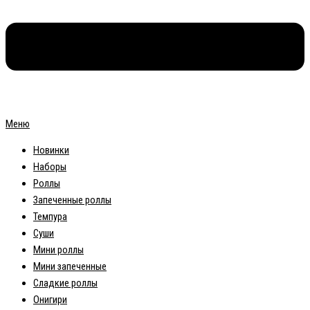
Меню
Новинки
Наборы
Роллы
Запеченные роллы
Темпура
Суши
Мини роллы
Мини запеченные
Сладкие роллы
Онигири