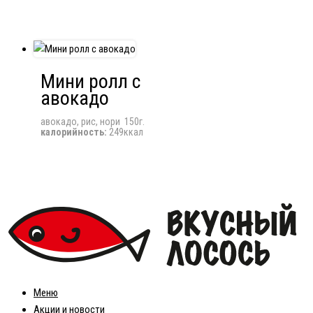
Мини ролл с
авокадо
авокадо, рис, нори 150г.
калорийность:
249ккал
Меню
Акции и новости