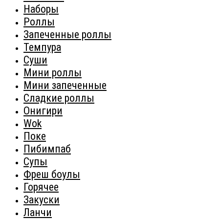
Наборы
Роллы
Запеченные роллы
Темпура
Суши
Мини роллы
Мини запеченные
Сладкие роллы
Онигири
Wok
Поке
Пибимпаб
Супы
Фреш боулы
Горячее
Закуски
Ланчи