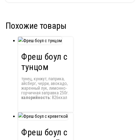
Похожие товары
Фреш боул с
тунцом
тунец, кунжут, паприка,
айсберг, черри, авокадо,
жаренный лук, лимонно-
горчичная заправка 250г.
калорийность:
826ккал
Фреш боул с